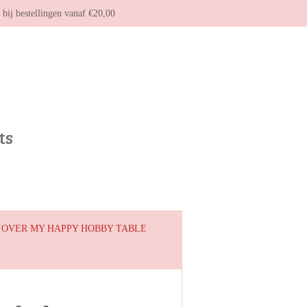
g bij bestellingen vanaf €20,00
ts
OVER MY HAPPY HOBBY TABLE