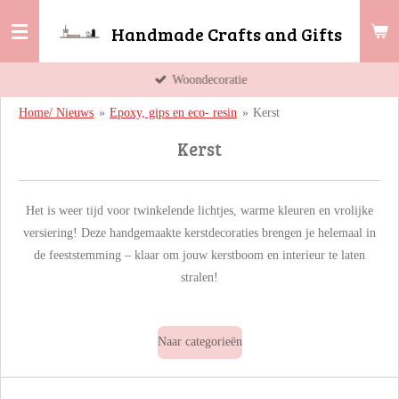
Ga
Handmade Crafts and Gifts
direct
naar
Woondecoratie
de
hoofdinhoud
Home/ Nieuws
»
Epoxy, gips en eco- resin
»
Kerst
Kerst
Het is weer tijd voor twinkelende lichtjes, warme kleuren en vrolijke
versiering! Deze handgemaakte kerstdecoraties brengen je helemaal in
de feeststemming – klaar om jouw kerstboom en interieur te laten
stralen!
Naar categorieën