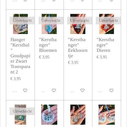
Uitverkocht
Uitverkocht
Uitverkocht
Uitverkocht
Hanger
"Kerstha
"Kerstha
"Kerstha
"Kerstbal
nger"
nger"
nger"
"
Bloemen
Eekhoorn
Dieren
Goudpapi
tje
€ 3,95
€ 3,95
er Zwart
€ 3,95
Transpara
nt 2
€ 3,95
Uitverkocht
Uitverkocht
Uitverkocht
Uitverkocht
Uitverkocht