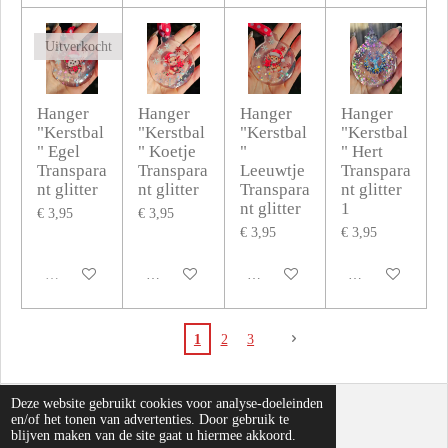
Uitverkocht
Hanger
Hanger
Hanger
Hanger
"Kerstbal
"Kerstbal
"Kerstbal
"Kerstbal
" Egel
" Koetje
"
" Hert
Transpara
Transpara
Leeuwtje
Transpara
nt glitter
nt glitter
Transpara
nt glitter
nt glitter
1
€ 3,95
€ 3,95
€ 3,95
€ 3,95
Uitverkocht
In winkelwagen
In winkelwagen
In winkelwagen
1
2
3
Deze website gebruikt cookies voor analyse-doeleinden
en/of het tonen van advertenties. Door gebruik te
F
blijven maken van de site gaat u hiermee akkoord.
a