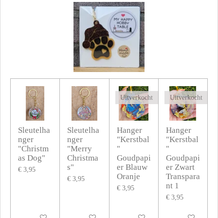
Uitverkocht
Uitverkocht
Sleutelha
Sleutelha
Hanger
Hanger
nger
nger
"Kerstbal
"Kerstbal
"Christm
"Merry
"
"
as Dog"
Christma
Goudpapi
Goudpapi
s"
er Blauw
er Zwart
€ 3,95
Oranje
Transpara
€ 3,95
nt 1
€ 3,95
€ 3,95
In winkelwagen
In winkelwagen
Uitverkocht
Uitverkocht