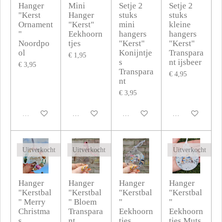
Hanger
Mini
Setje 2
Setje 2
"Kerst
Hanger
stuks
stuks
Ornament
"Kerst"
mini
kleine
"
Eekhoorn
hangers
hangers
Noordpo
tjes
"Kerst"
"Kerst"
ol
Konijntje
Transpara
€ 1,95
s
nt ijsbeer
€ 3,95
Transpara
€ 4,95
nt
€ 3,95
Uitverkocht
In winkelwagen
In winkelwagen
In winkelwagen
Uitverkocht
Uitverkocht
Uitverkocht
Hanger
Hanger
Hanger
Hanger
"Kerstbal
"Kerstbal
"Kerstbal
"Kerstbal
" Merry
" Bloem
"
"
Christma
Transpara
Eekhoorn
Eekhoorn
s
nt
tjes
tjes Muts