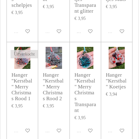
schelpjes
Transpara
€ 3,95
€ 3,95
nt glitter
€ 3,95
€ 3,95
Uitverkocht
Uitverkocht
In winkelwagen
Uitverkocht
Uitverkocht
Hanger
Hanger
Hanger
Hanger
"Kerstbal
"Kerstbal
"Kerstbal
"Kerstbal
" Merry
" Merry
" Merry
" Koetjes
Christma
Christma
Christma
€ 3,94
s Rood 1
s Rood 2
s
Transpara
€ 3,95
€ 3,95
nt
€ 3,95
Uitverkocht
In winkelwagen
In winkelwagen
In winkelwagen