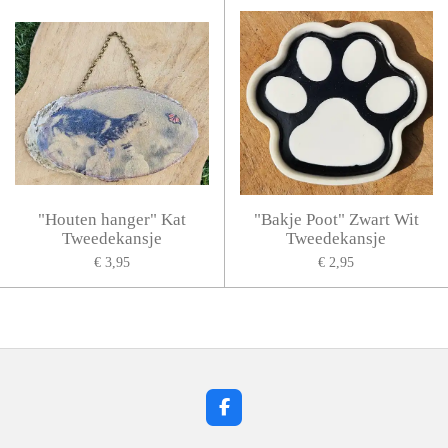
"Houten hanger" Kat
"Bakje Poot" Zwart Wit
Tweedekansje
Tweedekansje
€ 3,95
€ 2,95
F
a
c