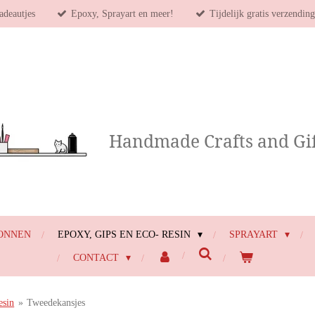
adeautjes
Epoxy, Sprayart en meer!
Tijdelijk gratis verzendin
Handmade Crafts and Gif
ONNEN
EPOXY, GIPS EN ECO- RESIN
SPRAYART
CONTACT
esin
»
Tweedekansjes