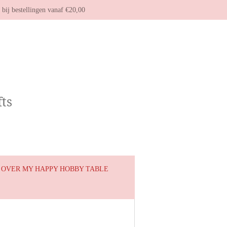
g bij bestellingen vanaf €20,00
ts
OVER MY HAPPY HOBBY TABLE