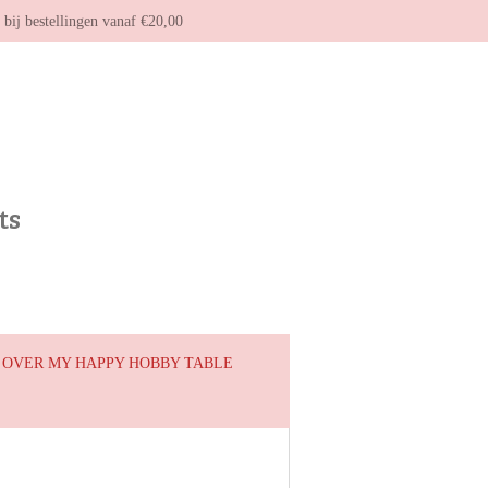
g bij bestellingen vanaf €20,00
ts
OVER MY HAPPY HOBBY TABLE