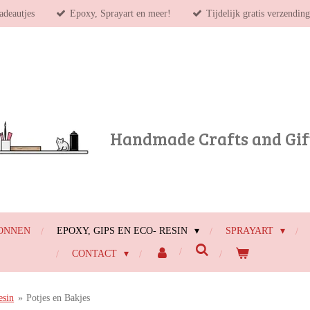
adeautjes
Epoxy, Sprayart en meer!
Tijdelijk gratis verzendin
Handmade Crafts and Gif
ONNEN
EPOXY, GIPS EN ECO- RESIN
SPRAYART
CONTACT
esin
»
Potjes en Bakjes