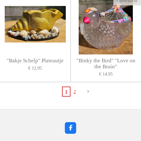
Uitverkocht
"Bakje Schelp" Plateautje
"Binky the Bird" "Love on
the Brain"
€ 12,95
€ 14,95
1
2
F
a
c