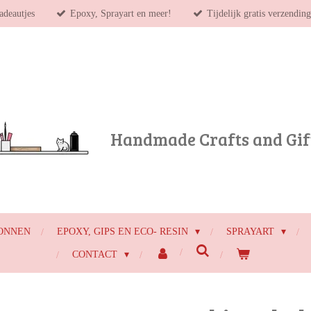
adeautjes
Epoxy, Sprayart en meer!
Tijdelijk gratis verzendin
Handmade Crafts and Gif
ONNEN
EPOXY, GIPS EN ECO- RESIN
SPRAYART
CONTACT