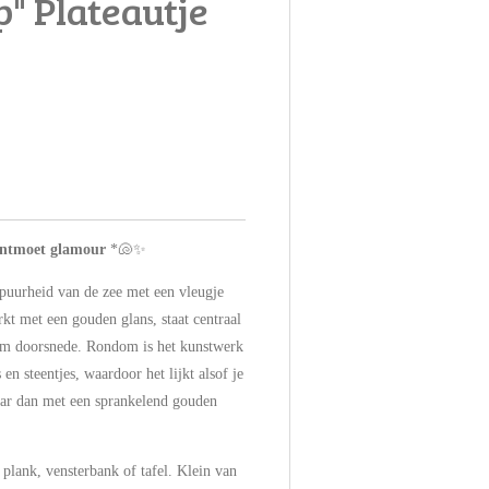
p" Plateautje
 ontmoet glamour
*🐚✨
 puurheid van de zee met een vleugje
kt met een gouden glans, staat centraal
cm doorsnede. Rondom is het kunstwerk
 en steentjes, waardoor het lijkt alsof je
maar dan met een sprankelend gouden
n plank, vensterbank of tafel. Klein van