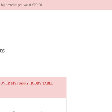
g bij bestellingen vanaf €20,00
ts
OVER MY HAPPY HOBBY TABLE