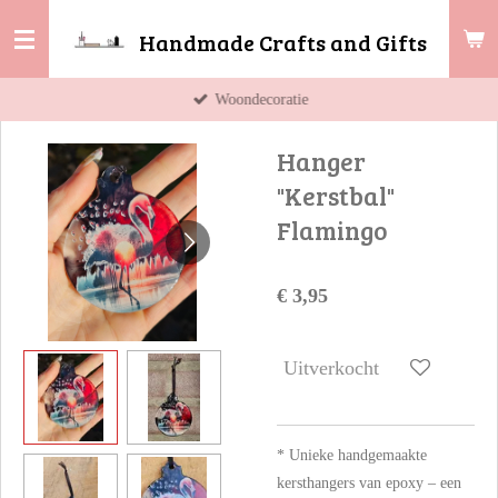
Ga
Handmade Crafts and Gifts
direct
naar
Woondecoratie
de
hoofdinhoud
Hanger
"Kerstbal"
Flamingo
€ 3,95
Uitverkocht
* Unieke handgemaakte
kersthangers van epoxy – een