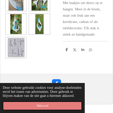
Met haakjes om direct op te
hangen. Mooi in de boom,
maar ook leuk aan een
kerstkrans, cadeau of als
tafeldecoratie. Elk stuk is
uniek en handgemaakt.
D
D
S
D
e
e
h
e
l
e
a
l
e
l
r
e
n
e
n
F
Deze website gebruikt cookies voor analyse-doeleinden
a
© 2023 - 2026 My Happy Hobby Table
en/of het tonen van advertenties. Door gebruik te
c
blijven maken van de site gaat u hiermee akkoord.
Powered by
JouwWeb
e
b
o
Akkoord
o