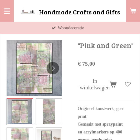
Ga
Handmade Crafts and Gifts
direct
naar
Woondecoratie
de
hoofdinhoud
"Pink and Green"
€ 75,00
In
winkelwagen
Origineel kunstwerk, geen
print.
Gemaakt met
spraypaint
en acrylmarkers op 400
grams acrylpapier
.