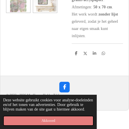
Afmetingen:
50 x 70 cm
.
Het werk wordt
zonder lijst
geleverd, zodat je het geheel
naar eigen smaak kunt
inlijsten.
D
D
S
D
e
e
h
e
l
e
a
l
e
l
r
e
n
e
n
F
a
© 2023 - 2026 My Happy Hobby Table
c
Deze website gebruikt cookies voor analyse-doeleinden
Powered by
JouwWeb
e
en/of het tonen van advertenties. Door gebruik te
b
blijven maken van de site gaat u hiermee akkoord.
o
o
Akkoord
k