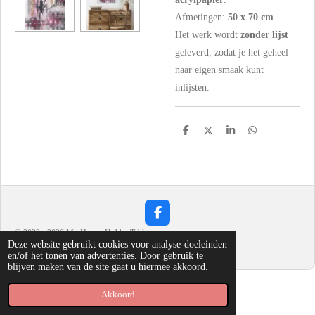
Afmetingen:
50 x 70 cm
.
Het werk wordt
zonder lijst
geleverd, zodat je het geheel
naar eigen smaak kunt
inlijsten.
D
D
S
D
e
e
h
e
l
e
a
l
e
l
r
e
n
e
n
F
a
© 2023 - 2026 My Happy Hobby Table
c
Deze website gebruikt cookies voor analyse-doeleinden
Powered by
JouwWeb
e
en/of het tonen van advertenties. Door gebruik te
b
blijven maken van de site gaat u hiermee akkoord.
o
o
Akkoord
k