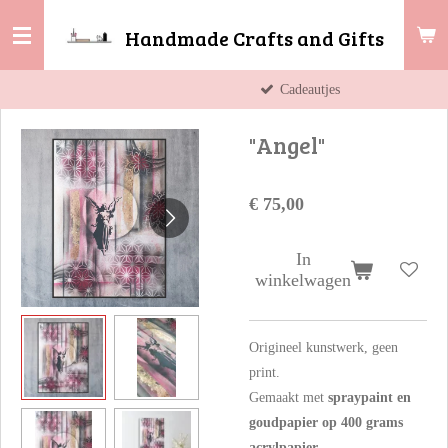
Ga
Handmade Crafts and Gifts
direct
naar
Cadeautjes
de
hoofdinhoud
"Angel"
€ 75,00
In
winkelwagen
Origineel kunstwerk, geen
print.
Gemaakt met
spraypaint en
goudpapier op 400 grams
acrylpapier
.