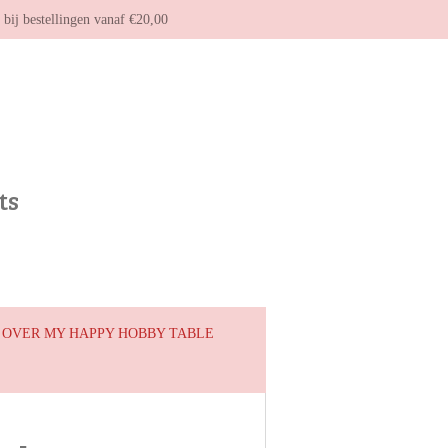
g bij bestellingen vanaf €20,00
ts
OVER MY HAPPY HOBBY TABLE