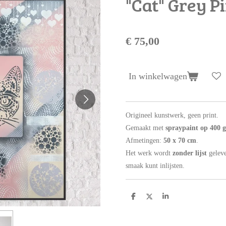
"Cat" Grey P
€ 75,00
In winkelwagen
Origineel kunstwerk, geen print.
Gemaakt met
spraypaint op 400 
Afmetingen:
50 x 70 cm
.
Het werk wordt
zonder lijst
geleve
smaak kunt inlijsten.
D
D
S
e
e
h
l
e
a
e
l
r