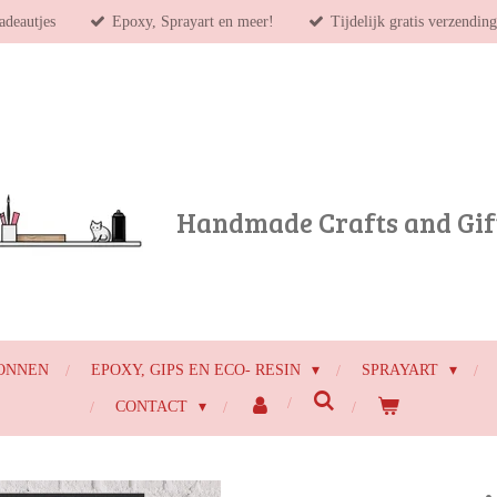
adeautjes
Epoxy, Sprayart en meer!
Tijdelijk gratis verzendin
Handmade Crafts and Gif
ONNEN
EPOXY, GIPS EN ECO- RESIN
SPRAYART
CONTACT