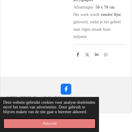
Afmetingen:
50 x 70 cm
.
Het werk wordt
zonder lijst
geleverd, zodat je het geheel
naar eigen smaak kunt
inlijsten.
D
D
S
D
e
e
h
e
l
e
a
l
e
l
r
e
n
e
n
F
a
© 2023 - 2026 My Happy Hobby Table
c
Deze website gebruikt cookies voor analyse-doeleinden
Powered by
JouwWeb
e
en/of het tonen van advertenties. Door gebruik te
b
blijven maken van de site gaat u hiermee akkoord.
o
o
Akkoord
k