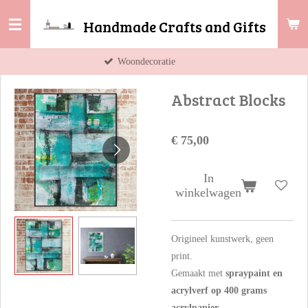
Ga
Handmade Crafts and Gifts
direct
naar
Woondecoratie
de
hoofdinhoud
Abstract Blocks
€ 75,00
In
winkelwagen
Origineel kunstwerk, geen
print.
Gemaakt met
spraypaint en
acrylverf op 400 grams
acrylpapier
.