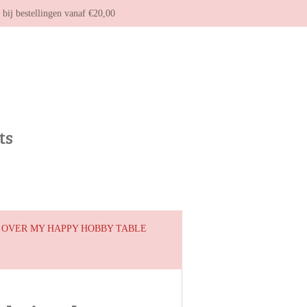
g bij bestellingen vanaf €20,00
ts
OVER MY HAPPY HOBBY TABLE