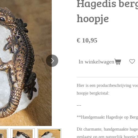
Hagedis berg
hoopje
€ 10,95
In winkelwagen
Hier is een productbeschrijving vo
hoopje bergkristal:
---
**Handgemaakt Hagedisje op Bergk
Dit charmante, handgemaakte haged
geplaatst op een natuurlijk hoopje b