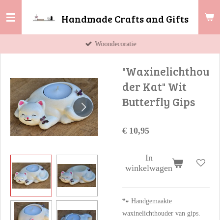
Ga
Handmade Crafts and Gifts
direct
naar
Woondecoratie
de
hoofdinhoud
"Waxinelichthou
der Kat" Wit
Butterfly Gips
€ 10,95
In
winkelwagen
🐾 Handgemaakte
waxinelichthouder van gips.