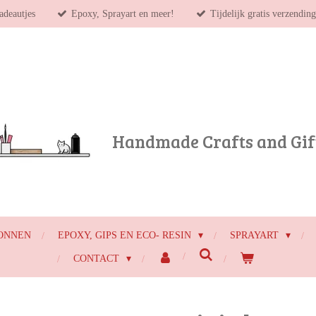
adeautjes
Epoxy, Sprayart en meer!
Tijdelijk gratis verzendin
Handmade Crafts and Gif
ONNEN
EPOXY, GIPS EN ECO- RESIN
SPRAYART
CONTACT