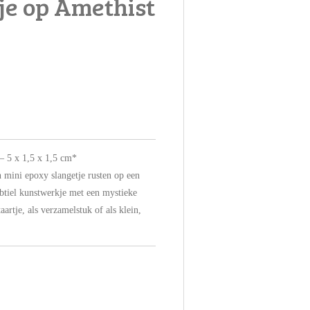
je op Amethist
– 5 x 1,5 x 1,5 cm*
en mini epoxy slangetje rusten op een
ubtiel kunstwerkje met een mystieke
aartje, als verzamelstuk of als klein,