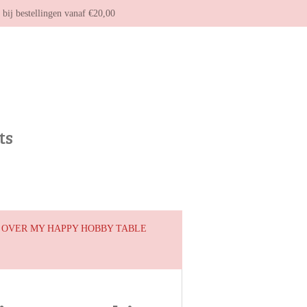
g bij bestellingen vanaf €20,00
ts
OVER MY HAPPY HOBBY TABLE