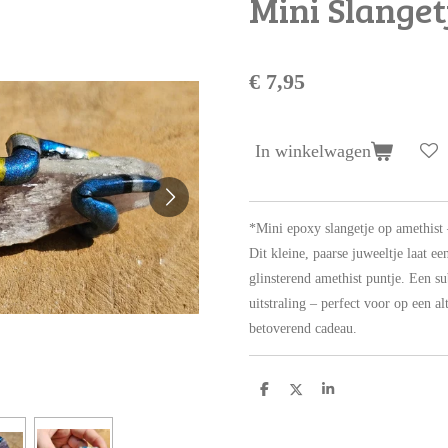
Mini Slanget
€ 7,95
In winkelwagen
*Mini epoxy slangetje op amethist 
Dit kleine, paarse juweeltje laat e
glinsterend amethist puntje. Een s
uitstraling – perfect voor op een alt
betoverend cadeau.
D
D
S
e
e
h
l
e
a
e
l
r