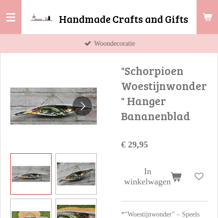
Ga
Handmade Crafts and Gifts
direct
naar
Woondecoratie
de
hoofdinhoud
"Schorpioen
Woestijnwonder
" Hanger
Bananenblad
€ 29,95
In
winkelwagen
*“Woestijnwonder” – Speels