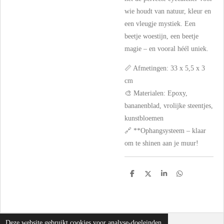
wie houdt van natuur, kleur en
een vleugje mystiek. Een
beetje woestijn, een beetje
magie – en vooral héél uniek.
📏 Afmetingen: 33 x 5,5 x 3
cm
🎨 Materialen: Epoxy,
bananenblad, vrolijke steentjes,
kunstbloemen
🔗 **Ophangsysteem – klaar
om te shinen aan je muur!
D
D
S
D
e
e
h
e
l
e
a
l
e
l
r
e
n
e
n
Deze website gebruikt cookies voor analyse-doeleinden