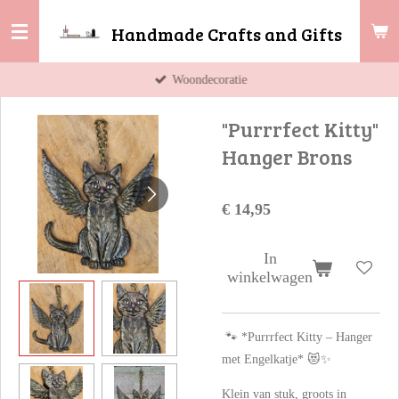
Ga
Handmade Crafts and Gifts
direct
naar
Woondecoratie
de
hoofdinhoud
"Purrrfect Kitty"
Hanger Brons
€ 14,95
In
winkelwagen
🐾 *Purrrfect Kitty – Hanger
met Engelkatje* 😻✨
Klein van stuk, groots in