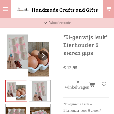
Ga
Handmade Crafts and Gifts
direct
naar
Woondecoratie
de
hoofdinhoud
"Ei-genwijs leuk"
Eierhouder 6
eieren gips
€ 12,95
In
winkelwagen
*Ei-genwijs Leuk –
Eierhouder voor 6 eieren*